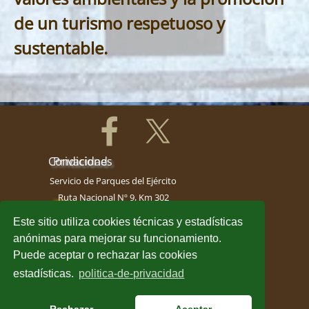
de un turismo respetuoso y
sustentable.
Condiciones
Privacidad
Servicio de Parques del Ejército
Ruta Nacional Nº 9, Km 302
Departamento de Rocha,
Este sitio utiliza cookies técnicas y estadísticas
Uruguay
anónimas para mejorar su funcionamiento.
Teléfonos: (+598) 4477 2101
Puede aceptar o rechazar las cookies
(+598) 4477 2102
estadísticas.
politica-de-privacidad
(+598) 92 678 631